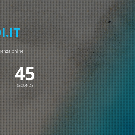
.IT
rienza online.
44
SECONDS