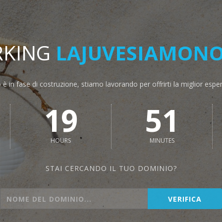
RKING
LAJUVESIAMONOI
o è in fase di costruzione, stiamo lavorando per offrirti la miglior espe
19
51
HOURS
MINUTES
STAI CERCANDO IL TUO DOMINIO?