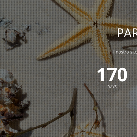
PA
Il nostro sit
170
DAYS